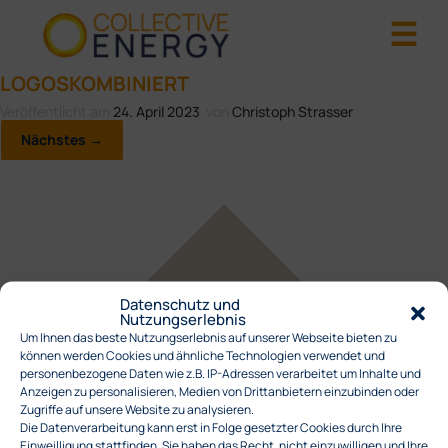
LOGOSKOMBINIERT
Veröffentlicht am
24. April 2023
von
Christoph Strasser
Nächstes →
Datenschutz und
Nutzungserlebnis
Um Ihnen das beste Nutzungserlebnis auf unserer Webseite bieten zu
können werden Cookies und ähnliche Technologien verwendet und
personenbezogene Daten wie z.B. IP-Adressen verarbeitet um Inhalte und
Anzeigen zu personalisieren, Medien von Drittanbietern einzubinden oder
Zugriffe auf unsere Website zu analysieren.
Die Datenverarbeitung kann erst in Folge gesetzter Cookies durch Ihre
Einweilligung stattfinden. Sie haben das Recht, nicht einzuwilligen und Ihre