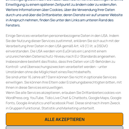
Einwilligung zu einem späteren Zeitpunkt zu ändern oder zu widerrufen.
Weitere Informationen über Cookies, über die Verwendung Ihrer Daten
durch uns und über die Drittanbieter, deren Dienste wir auf unserer Website
in Anspruch nehmen, finden Sie unter den Links am unteren Rand des
Fensters.
Einige Services verarbeiten personenbezogene Daten in den USA. Indem
Sie der Nutzung dieser Services zustimmst, erklären Sie sich auch mit der
Verarbeitung Ihrer Daten in den USA gemäß Art. 49 (1) lit. a DSGVO
einverstanden. Die USA werden vom EuGH als ein Land mit einem
unzureichenden Datenschutz-Niveau nach EU-Standards angesehen.
Insbesondere besteht das Risiko, dass Ihre Daten von US-Behörden zu
Kontroll- und Überwachungszwecken verarbeitet werden – unter
Umständen ohne die Möglichkeit eines Rechtsbehelfs.
Sie sind unter 16 Jahre alt? Dann können Sie nicht in optionale Services
einwilligen. Sie können Ihre Eltern oder Erziehungsberechtigten bitten, mit
Ihnen in diese Services einzuwilligen.
COLLECTIVE ENERGY GMBH
Wenn Sie alle Services akzeptieren, erlauben Sie Drittanbietercookies von
Burggasse 117/10
WordPress.org, YouTube, Tidio Live Chat & Chatbots, Google Maps, Google
A-1070 Wien
Fonts, Google Analytics und Facebook Pixel. Diese sind nach ihrem Zweck
in Gruppen Funktional, Statistik und Marketing unterteilt.
E
office@collective-energy.at
T
+43 (0) 1 311 28 01
ALLE AKZEPTIEREN