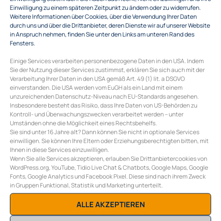
Einwilligung zu einem späteren Zeitpunkt zu ändern oder zu widerrufen.
Weitere Informationen über Cookies, über die Verwendung Ihrer Daten
durch uns und über die Drittanbieter, deren Dienste wir auf unserer Website
in Anspruch nehmen, finden Sie unter den Links am unteren Rand des
Fensters.
Einige Services verarbeiten personenbezogene Daten in den USA. Indem
Sie der Nutzung dieser Services zustimmst, erklären Sie sich auch mit der
Verarbeitung Ihrer Daten in den USA gemäß Art. 49 (1) lit. a DSGVO
einverstanden. Die USA werden vom EuGH als ein Land mit einem
unzureichenden Datenschutz-Niveau nach EU-Standards angesehen.
Insbesondere besteht das Risiko, dass Ihre Daten von US-Behörden zu
Kontroll- und Überwachungszwecken verarbeitet werden – unter
Umständen ohne die Möglichkeit eines Rechtsbehelfs.
Sie sind unter 16 Jahre alt? Dann können Sie nicht in optionale Services
einwilligen. Sie können Ihre Eltern oder Erziehungsberechtigten bitten, mit
Ihnen in diese Services einzuwilligen.
COLLECTIVE ENERGY GMBH
Wenn Sie alle Services akzeptieren, erlauben Sie Drittanbietercookies von
Burggasse 117/10
WordPress.org, YouTube, Tidio Live Chat & Chatbots, Google Maps, Google
A-1070 Wien
Fonts, Google Analytics und Facebook Pixel. Diese sind nach ihrem Zweck
in Gruppen Funktional, Statistik und Marketing unterteilt.
E
office@collective-energy.at
T
+43 (0) 1 311 28 01
ALLE AKZEPTIEREN