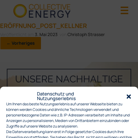
ERÖFFNUNG_POST_KELLNER
Veröffentlicht am
3. Mai 2023
von
Christoph Strasser
← Vorheriges
Datenschutz und
Nutzungserlebnis
Um Ihnen das beste Nutzungserlebnis auf unserer Webseite bieten zu
können werden Cookies und ähnliche Technologien verwendet und
personenbezogene Daten wie z.B. IP-Adressen verarbeitet um Inhalte und
Anzeigen zu personalisieren, Medien von Drittanbietern einzubinden oder
Zugriffe auf unsere Website zu analysieren.
Die Datenverarbeitung kann erst in Folge gesetzter Cookies durch Ihre
Einweilligung stattfinden. Sie haben das Recht, nicht einzuwilligen und Ihre