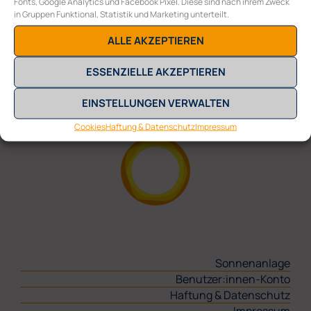
Fonts, Google Analytics und Facebook Pixel. Diese sind nach ihrem Zweck
in Gruppen Funktional, Statistik und Marketing unterteilt.
COLLECTIVE ENERGY GMBH
ALLE AKZEPTIEREN
Burggasse 117/10
A-1070 Wien
ESSENZIELLE AKZEPTIEREN
E
office@collective-energy.at
T
+43 (0) 1 311 28 01
EINSTELLUNGEN VERWALTEN
Cookies
Haftung & Datenschutz
Impressum
Sonnenanlage
Benutzer:innen-Konto
Haftung & Datenschutz