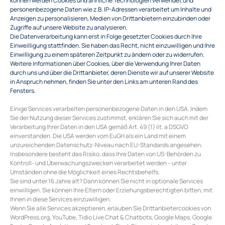
personenbezogene Daten wie z.B. IP-Adressen verarbeitet um Inhalte und
Anzeigen zu personalisieren, Medien von Drittanbietern einzubinden oder
Zugriffe auf unsere Website zu analysieren.
Die Datenverarbeitung kann erst in Folge gesetzter Cookies durch Ihre
Einweilligung stattfinden. Sie haben das Recht, nicht einzuwilligen und Ihre
Einwilligung zu einem späteren Zeitpunkt zu ändern oder zu widerrufen.
Weitere Informationen über Cookies, über die Verwendung Ihrer Daten
durch uns und über die Drittanbieter, deren Dienste wir auf unserer Website
in Anspruch nehmen, finden Sie unter den Links am unteren Rand des
Fensters.
Einige Services verarbeiten personenbezogene Daten in den USA. Indem
Sie der Nutzung dieser Services zustimmst, erklären Sie sich auch mit der
Verarbeitung Ihrer Daten in den USA gemäß Art. 49 (1) lit. a DSGVO
einverstanden. Die USA werden vom EuGH als ein Land mit einem
unzureichenden Datenschutz-Niveau nach EU-Standards angesehen.
Insbesondere besteht das Risiko, dass Ihre Daten von US-Behörden zu
Kontroll- und Überwachungszwecken verarbeitet werden – unter
Umständen ohne die Möglichkeit eines Rechtsbehelfs.
Sie sind unter 16 Jahre alt? Dann können Sie nicht in optionale Services
einwilligen. Sie können Ihre Eltern oder Erziehungsberechtigten bitten, mit
Ihnen in diese Services einzuwilligen.
Wenn Sie alle Services akzeptieren, erlauben Sie Drittanbietercookies von
WordPress.org, YouTube, Tidio Live Chat & Chatbots, Google Maps, Google