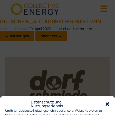
GUTSCHEIN_ALLTAGSHELFERPAKET-MIN
Veröffentlicht am
19. April 2022
von
Michael Hinterreiter
← Vorheriges
Nächstes →
Datenschutz und
Nutzungserlebnis
Um Ihnen das beste Nutzungserlebnis auf unserer Webseite bieten zu
können werden Cookies und ähnliche Technologien verwendet und