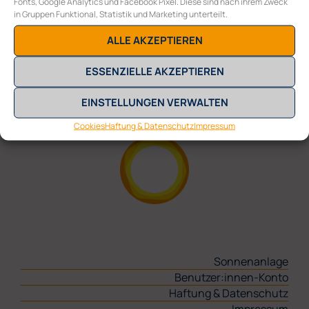
Fonts, Google Analytics und Facebook Pixel. Diese sind nach ihrem Zweck
in Gruppen Funktional, Statistik und Marketing unterteilt.
COLLECTIVE ENERGY GMBH
ALLE AKZEPTIEREN
Burggasse 117/10
A-1070 Wien
ESSENZIELLE AKZEPTIEREN
E
office@collective-energy.at
T
+43 (0) 1 311 28 01
EINSTELLUNGEN VERWALTEN
Cookies
Haftung & Datenschutz
Impressum
Sonnenanlage
Benutzer:innen-Konto
Haftung & Datenschutz