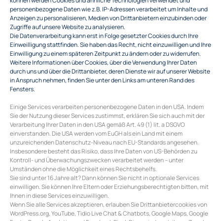
personenbezogene Daten wie z.B. IP-Adressen verarbeitet um Inhalte und
Anzeigen zu personalisieren, Medien von Drittanbietern einzubinden oder
Zugriffe auf unsere Website zu analysieren.
Die Datenverarbeitung kann erst in Folge gesetzter Cookies durch Ihre
Einweilligung stattfinden. Sie haben das Recht, nicht einzuwilligen und Ihre
Einwilligung zu einem späteren Zeitpunkt zu ändern oder zu widerrufen.
Weitere Informationen über Cookies, über die Verwendung Ihrer Daten
durch uns und über die Drittanbieter, deren Dienste wir auf unserer Website
in Anspruch nehmen, finden Sie unter den Links am unteren Rand des
Fensters.
Einige Services verarbeiten personenbezogene Daten in den USA. Indem
Sie der Nutzung dieser Services zustimmst, erklären Sie sich auch mit der
Verarbeitung Ihrer Daten in den USA gemäß Art. 49 (1) lit. a DSGVO
einverstanden. Die USA werden vom EuGH als ein Land mit einem
unzureichenden Datenschutz-Niveau nach EU-Standards angesehen.
Insbesondere besteht das Risiko, dass Ihre Daten von US-Behörden zu
Kontroll- und Überwachungszwecken verarbeitet werden – unter
Umständen ohne die Möglichkeit eines Rechtsbehelfs.
Sie sind unter 16 Jahre alt? Dann können Sie nicht in optionale Services
einwilligen. Sie können Ihre Eltern oder Erziehungsberechtigten bitten, mit
Ihnen in diese Services einzuwilligen.
Wenn Sie alle Services akzeptieren, erlauben Sie Drittanbietercookies von
WordPress.org, YouTube, Tidio Live Chat & Chatbots, Google Maps, Google