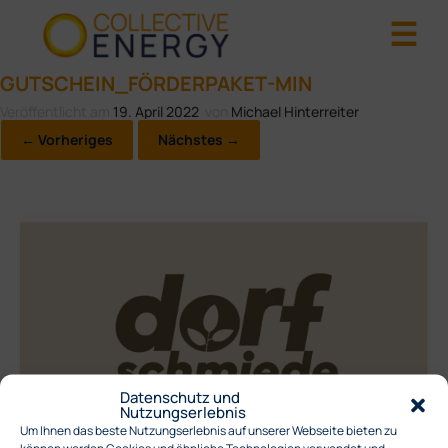
GUTSCHEIN_FÖRDERPAKET-MIN
Veröffentlicht am
19. April 2022
von
Michael Hinterreiter
← Vorheriges
Nächstes →
Datenschutz und
Nutzungserlebnis
Um Ihnen das beste Nutzungserlebnis auf unserer Webseite bieten zu
können werden Cookies und ähnliche Technologien verwendet und