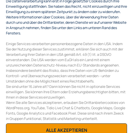
Die Datenverarbeitung kann erst in Folge gesetzter Cookies durch Ihre
Einweilligung stattfinden. Sie haben das Recht, nicht einzuwilligen und Ihre
Einwilligung zu einem späteren Zeitpunkt zu ändern oder zu widerrufen.
Weitere Informationen über Cookies, über die Verwendung Ihrer Daten
durch uns und über die Drittanbieter, deren Dienste wir auf unserer Website
in Anspruch nehmen, finden Sie unter den Links am unteren Rand des
Fensters.
Einige Services verarbeiten personenbezogene Daten in den USA. Indem
Sie der Nutzung dieser Services zustimmst, erklären Sie sich auch mit der
Verarbeitung Ihrer Daten in den USA gemäß Art. 49 (1) lit. a DSGVO
einverstanden. Die USA werden vom EuGH als ein Land mit einem
unzureichenden Datenschutz-Niveau nach EU-Standards angesehen.
Insbesondere besteht das Risiko, dass Ihre Daten von US-Behörden zu
SCHREIBEN SIE EINEN KOMMENTAR
Kontroll- und Überwachungszwecken verarbeitet werden – unter
Umständen ohne die Möglichkeit eines Rechtsbehelfs.
Sie müssen
angemeldet
sein, um einen Kommentar
Sie sind unter 16 Jahre alt? Dann können Sie nicht in optionale Services
abzugeben.
einwilligen. Sie können Ihre Eltern oder Erziehungsberechtigten bitten, mit
Ihnen in diese Services einzuwilligen.
Wenn Sie alle Services akzeptieren, erlauben Sie Drittanbietercookies von
WordPress.org, YouTube, Tidio Live Chat & Chatbots, Google Maps, Google
COLLECTIVE ENERGY GMBH
Fonts, Google Analytics und Facebook Pixel. Diese sind nach ihrem Zweck
Burggasse 117/10
A-1070 Wien
in Gruppen Funktional, Statistik und Marketing unterteilt.
E
office@collective-energy.at
ALLE AKZEPTIEREN