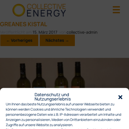
GREANES KISTAL
Veröffentlicht am
15. März 2017
von
collective-admin
← Vorheriges
Nächstes →
Datenschutz und
Nutzungserlebnis
Um Ihnen das beste Nutzungserlebnis auf unserer Webseite bieten zu
können werden Cookies und ähnliche Technologien verwendet und
personenbezogene Daten wie z.B. IP-Adressen verarbeitet um Inhalte und
Anzeigen zu personalisieren, Medien von Drittanbietern einzubinden oder
Zugriffe auf unsere Website zu analysieren.