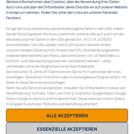
Weitere Informationen über Cookies, über die Verwendung Ihrer Daten
durch uns und über die Drittanbieter, deren Dienste wir auf unserer Website
in Anspruch nehmen, finden Sie unter den Links am unteren Rand des
Fensters.
Einige Services verarbeiten personenbezogene Daten in den USA. Indem
Sie der Nutzung dieser Services zustimmst, erklären Sie sich auch mit der
Verarbeitung Ihrer Daten in den USA gemäß Art. 49 (1) lit. a DSGVO
SCHREIBEN SIE EINEN KOMMENTAR
einverstanden. Die USA werden vom EuGH als ein Land mit einem
unzureichenden Datenschutz-Niveau nach EU-Standards angesehen.
Sie müssen
angemeldet
sein, um einen Kommentar
Insbesondere besteht das Risiko, dass Ihre Daten von US-Behörden zu
abzugeben.
Kontroll- und Überwachungszwecken verarbeitet werden – unter
Umständen ohne die Möglichkeit eines Rechtsbehelfs.
Sie sind unter 16 Jahre alt? Dann können Sie nicht in optionale Services
einwilligen. Sie können Ihre Eltern oder Erziehungsberechtigten bitten, mit
COLLECTIVE ENERGY GMBH
Ihnen in diese Services einzuwilligen.
Burggasse 117/10
Wenn Sie alle Services akzeptieren, erlauben Sie Drittanbietercookies von
A-1070 Wien
WordPress.org, YouTube, Tidio Live Chat & Chatbots, Google Maps, Google
E
office@collective-energy.at
Fonts, Google Analytics und Facebook Pixel. Diese sind nach ihrem Zweck
T
+43 (0) 1 311 28 01
in Gruppen Funktional, Statistik und Marketing unterteilt.
ALLE AKZEPTIEREN
ESSENZIELLE AKZEPTIEREN