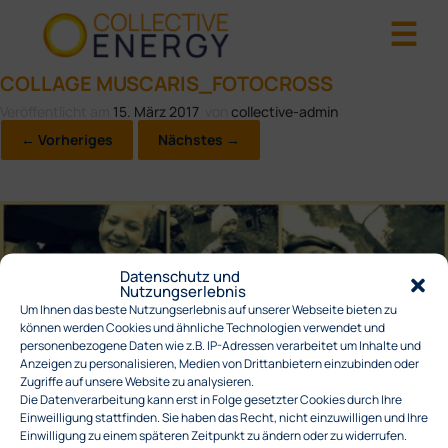
COLLAGE MUSCARIS_FOTOCROSS
Veröffentlicht am
15. März 2017
von
collective-admin
← Vorheriges
Nächstes →
Datenschutz und
Nutzungserlebnis
Um Ihnen das beste Nutzungserlebnis auf unserer Webseite bieten zu
können werden Cookies und ähnliche Technologien verwendet und
personenbezogene Daten wie z.B. IP-Adressen verarbeitet um Inhalte und
Anzeigen zu personalisieren, Medien von Drittanbietern einzubinden oder
Zugriffe auf unsere Website zu analysieren.
Die Datenverarbeitung kann erst in Folge gesetzter Cookies durch Ihre
Einweilligung stattfinden. Sie haben das Recht, nicht einzuwilligen und Ihre
Einwilligung zu einem späteren Zeitpunkt zu ändern oder zu widerrufen.