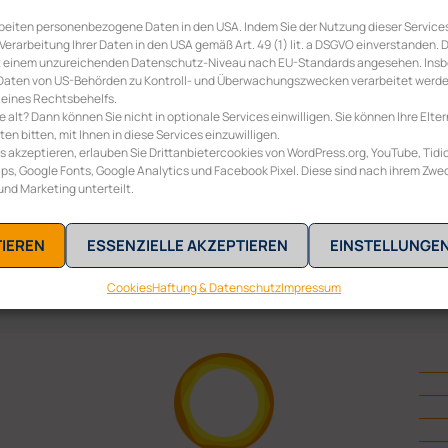
rbeiten personenbezogene Daten in den USA. Indem Sie der Nutzung dieser Services
 Verarbeitung Ihrer Daten in den USA gemäß Art. 49 (1) lit. a DSGVO einverstanden.
it einem unzureichenden Datenschutz-Niveau nach EU-Standards angesehen. Ins
re Daten von US-Behörden zu Kontroll- und Überwachungszwecken verarbeitet werd
 eines Rechtsbehelfs.
re alt? Dann können Sie nicht in optionale Services einwilligen. Sie können Ihre Elter
n bitten, mit Ihnen in diese Services einzuwilligen.
s akzeptieren, erlauben Sie Drittanbietercookies von WordPress.org, YouTube, Tidio
s, Google Fonts, Google Analytics und Facebook Pixel. Diese sind nach ihrem Zwe
 und Marketing unterteilt.
TIEREN
ESSENZIELLE AKZEPTIEREN
EINSTELLUNGE
Cookies
Haftung & Datenschutz
Impressum