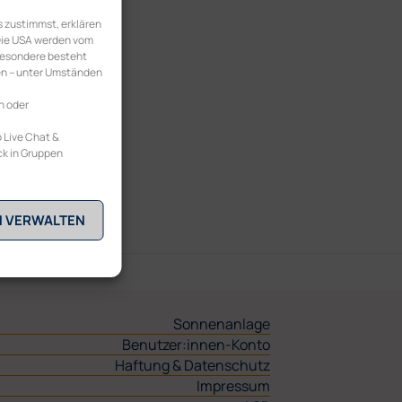
 zustimmst, erklären
 Die USA werden vom
besondere besteht
en – unter Umständen
n oder
 Live Chat &
ck in Gruppen
N VERWALTEN
Sonnenanlage
Benutzer:innen-Konto
Haftung & Datenschutz
Impressum