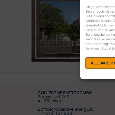
Einige Services vera
Sie sich auch mit der
EuGH als ein Land m
das Risiko, dass Ih
ohne die Möglichkeit
Sie sind unter 16 Jah
Erziehungsberechtigte
Wenn Sie alle Service
Chatbots, Google Map
Funktional, Statistik
ALLE AKZEP
COLLECTIVE ENERGY GMBH
Burggasse 117/10
A-1070 Wien
E
office@collective-energy.at
T
+43 (0) 1 311 28 01