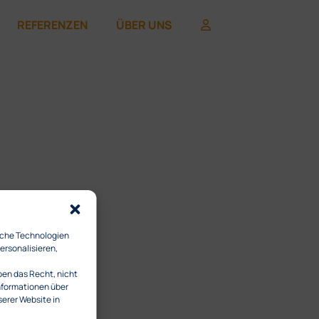
REFERENZEN
ÜBER UNS
iche Technologien
ersonalisieren,
ben das Recht, nicht
Informationen über
serer Website in