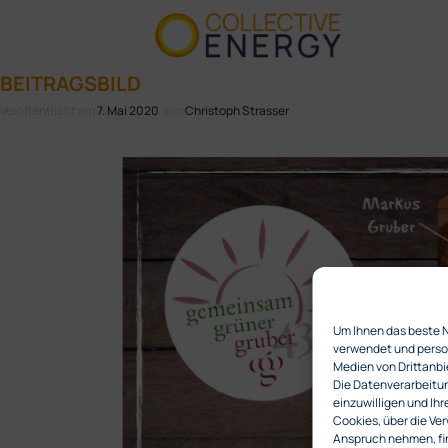
BEITRAGSBILD
Veröffentlicht am
7. Mai 2020
von
Christoph Strasser
Um Ihnen das beste 
verwendet und person
Medien von Drittanbi
Die Datenverarbeitung
einzuwilligen und Ihr
Cookies, über die Ver
Anspruch nehmen, fin