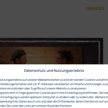
SERVICES
Datenschutz und Nutzungserlebnis
Nutzungserlebnis auf unserer Webseite bieten zu können werden Cookies und ähnl
enbezogene Daten wie z.B. IP-Adressen verarbeitet um Inhalte und Anzeigen zu p
etern einzubinden oder Zugriffe auf unsere Website zu analysieren.
 kann erst in Folge gesetzter Cookies durch Ihre Einweilligung stattfinden. Sie ha
e Einwilligung zu einem späteren Zeitpunkt zu ändern oder zu widerrufen. Weitere 
wendung Ihrer Daten durch uns und über die Drittanbieter, deren Dienste wir auf un
den Sie unter den Links am unteren Rand des Fensters.