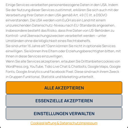
Einige Services verarbeiten personenbezogene Daten in den USA. Indem
Sie müssen
angemeldet
sein, um einen Kommentar
Sie der Nutzung dieser Services zustimmst, erklären Sie sich auch mit der
abzugeben.
Verarbeitung Ihrer Daten in den USA gemäß Art. 49 (1) lit. a DSGVO
einverstanden. Die USA werden vom EuGH als ein Land mit einem
unzureichenden Datenschutz-Niveau nach EU-Standards angesehen.
COLLECTIVE ENERGY GMBH
Insbesondere besteht das Risiko, dass Ihre Daten von US-Behörden zu
Burggasse 117/10
Kontroll- und Überwachungszwecken verarbeitet werden – unter
A-1070 Wien
Umständen ohne die Möglichkeit eines Rechtsbehelfs.
Sie sind unter 16 Jahre alt? Dann können Sie nicht in optionale Services
E
office@collective-energy.at
einwilligen. Sie können Ihre Eltern oder Erziehungsberechtigten bitten, mit
T
+43 (0) 1 311 28 01
Ihnen in diese Services einzuwilligen.
Wenn Sie alle Services akzeptieren, erlauben Sie Drittanbietercookies von
WordPress.org, YouTube, Tidio Live Chat & Chatbots, Google Maps, Google
Fonts, Google Analytics und Facebook Pixel. Diese sind nach ihrem Zweck
in Gruppen Funktional, Statistik und Marketing unterteilt.
ALLE AKZEPTIEREN
ESSENZIELLE AKZEPTIEREN
EINSTELLUNGEN VERWALTEN
Sonnenanlage
Cookies
Haftung & Datenschutz
Impressum