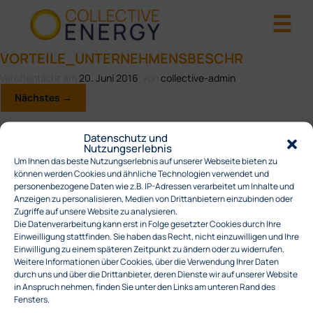
VORTEILE_UNTERNEHMENSBESCHR
Veröffentlicht am
20. Juni 2016
von
collective-admin
Nächstes →
Datenschutz und
Nutzungserlebnis
Um Ihnen das beste Nutzungserlebnis auf unserer Webseite bieten zu
können werden Cookies und ähnliche Technologien verwendet und
personenbezogene Daten wie z.B. IP-Adressen verarbeitet um Inhalte und
Anzeigen zu personalisieren, Medien von Drittanbietern einzubinden oder
Zugriffe auf unsere Website zu analysieren.
Die Datenverarbeitung kann erst in Folge gesetzter Cookies durch Ihre
Einweilligung stattfinden. Sie haben das Recht, nicht einzuwilligen und Ihre
Einwilligung zu einem späteren Zeitpunkt zu ändern oder zu widerrufen.
Weitere Informationen über Cookies, über die Verwendung Ihrer Daten
durch uns und über die Drittanbieter, deren Dienste wir auf unserer Website
in Anspruch nehmen, finden Sie unter den Links am unteren Rand des
SCHREIBEN SIE EINEN KOMMENTAR
Fensters.