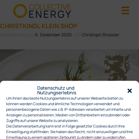
CHRISTKINDL KLEIN SHOP
Veröffentlicht am
6. Dezember 2020
von
Christoph Strasser
Datenschutz und
Nutzungserlebnis
Um Ihnen das beste Nutzungserlebnis auf unserer Webseite bieten zu
können werden Cookies und ähnliche Technologien verwendet und
personenbezogene Daten wie z.B. IP-Adressen verarbeitet um Inhalte und
Anzeigen zu personalisieren, Medien von Drittanbietern einzubinden oder
Zugriffe auf unsere Website zu analysieren.
Die Datenverarbeitung kann erst in Folge gesetzter Cookies durch Ihre
Einweilligung stattfinden. Sie haben das Recht, nicht einzuwilligen und Ihre
Einwilligung zu einem späteren Zeitpunkt zu ändern oder zu widerrufen.