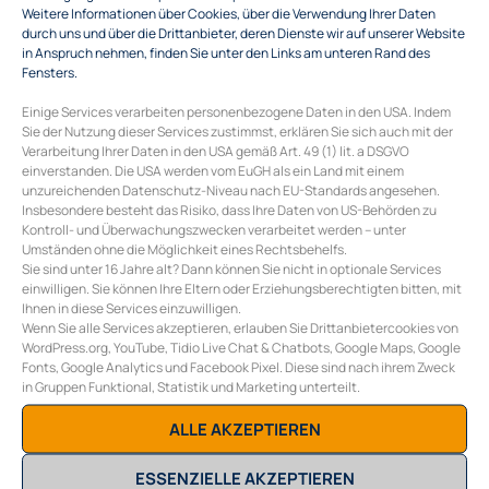
Weitere Informationen über Cookies, über die Verwendung Ihrer Daten
durch uns und über die Drittanbieter, deren Dienste wir auf unserer Website
in Anspruch nehmen, finden Sie unter den Links am unteren Rand des
Fensters.
Einige Services verarbeiten personenbezogene Daten in den USA. Indem
Sie der Nutzung dieser Services zustimmst, erklären Sie sich auch mit der
Verarbeitung Ihrer Daten in den USA gemäß Art. 49 (1) lit. a DSGVO
einverstanden. Die USA werden vom EuGH als ein Land mit einem
unzureichenden Datenschutz-Niveau nach EU-Standards angesehen.
Insbesondere besteht das Risiko, dass Ihre Daten von US-Behörden zu
Kontroll- und Überwachungszwecken verarbeitet werden – unter
Umständen ohne die Möglichkeit eines Rechtsbehelfs.
Sie sind unter 16 Jahre alt? Dann können Sie nicht in optionale Services
einwilligen. Sie können Ihre Eltern oder Erziehungsberechtigten bitten, mit
COLLECTIVE ENERGY GMBH
Ihnen in diese Services einzuwilligen.
Burggasse 117/10
Wenn Sie alle Services akzeptieren, erlauben Sie Drittanbietercookies von
A-1070 Wien
WordPress.org, YouTube, Tidio Live Chat & Chatbots, Google Maps, Google
Fonts, Google Analytics und Facebook Pixel. Diese sind nach ihrem Zweck
E
office@collective-energy.at
in Gruppen Funktional, Statistik und Marketing unterteilt.
T
+43 (0) 1 311 28 01
ALLE AKZEPTIEREN
ESSENZIELLE AKZEPTIEREN