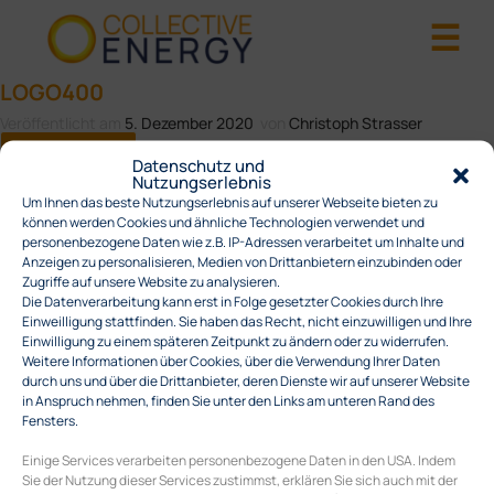
LOGO400
Veröffentlicht am
5. Dezember 2020
von
Christoph Strasser
Nächstes →
Datenschutz und
Nutzungserlebnis
Um Ihnen das beste Nutzungserlebnis auf unserer Webseite bieten zu
können werden Cookies und ähnliche Technologien verwendet und
personenbezogene Daten wie z.B. IP-Adressen verarbeitet um Inhalte und
Anzeigen zu personalisieren, Medien von Drittanbietern einzubinden oder
Zugriffe auf unsere Website zu analysieren.
Die Datenverarbeitung kann erst in Folge gesetzter Cookies durch Ihre
Einweilligung stattfinden. Sie haben das Recht, nicht einzuwilligen und Ihre
Einwilligung zu einem späteren Zeitpunkt zu ändern oder zu widerrufen.
Weitere Informationen über Cookies, über die Verwendung Ihrer Daten
durch uns und über die Drittanbieter, deren Dienste wir auf unserer Website
in Anspruch nehmen, finden Sie unter den Links am unteren Rand des
Fensters.
Einige Services verarbeiten personenbezogene Daten in den USA. Indem
Sie der Nutzung dieser Services zustimmst, erklären Sie sich auch mit der