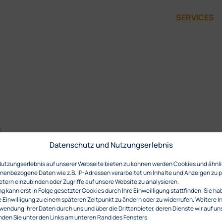
SERVICES
Datenschutz und Nutzungserlebnis
Nutzungserlebnis auf unserer Webseite bieten zu können werden Cookies und ähnl
enbezogene Daten wie z.B. IP-Adressen verarbeitet um Inhalte und Anzeigen zu p
etern einzubinden oder Zugriffe auf unsere Website zu analysieren.
 kann erst in Folge gesetzter Cookies durch Ihre Einweilligung stattfinden. Sie ha
e Einwilligung zu einem späteren Zeitpunkt zu ändern oder zu widerrufen. Weitere 
wendung Ihrer Daten durch uns und über die Drittanbieter, deren Dienste wir auf un
den Sie unter den Links am unteren Rand des Fensters.