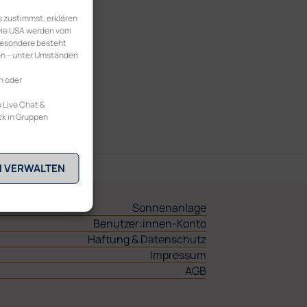
 zustimmst, erklären
 Die USA werden vom
besondere besteht
en – unter Umständen
n oder
 Live Chat &
ck in Gruppen
N VERWALTEN
Sonnenanlage
Benutzer:innen-Konto
Haftung & Datenschutz
Impressum
AGB