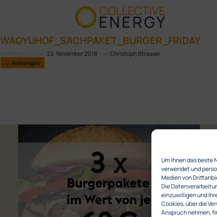
WAGYUHOF_SACHPAKET_BURGER_FRIDAY
Veröffentlicht am
22. November 2018
von
Christoph Strasser
← Vorheriges
Um Ihnen das beste 
verwendet und person
Medien von Drittanbi
Die Datenverarbeitung
einzuwilligen und Ihr
Cookies, über die Ver
Anspruch nehmen, fin