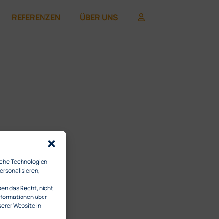
REFERENZEN
ÜBER UNS
iche Technologien
ersonalisieren,
ben das Recht, nicht
Informationen über
serer Website in