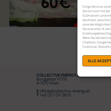
Einige Services vera
Sie sich auch mit der
EuGH als ein Land m
das Risiko, dass Ih
ohne die Möglichkeit
Sie sind unter 16 Jah
Erziehungsberechtigte
Wenn Sie alle Service
Chatbots, Google Map
Funktional, Statistik
ALLE AKZEP
COLLECTIVE ENERGY GMBH
Burggasse 117/10
A-1070 Wien
E
office@collective-energy.at
T
+43 (0) 1 311 28 01