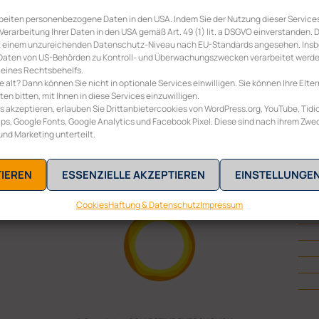
rbeiten personenbezogene Daten in den USA. Indem Sie der Nutzung dieser Services
 Verarbeitung Ihrer Daten in den USA gemäß Art. 49 (1) lit. a DSGVO einverstanden.
it einem unzureichenden Datenschutz-Niveau nach EU-Standards angesehen. Ins
re Daten von US-Behörden zu Kontroll- und Überwachungszwecken verarbeitet werd
 eines Rechtsbehelfs.
re alt? Dann können Sie nicht in optionale Services einwilligen. Sie können Ihre Elter
n bitten, mit Ihnen in diese Services einzuwilligen.
s akzeptieren, erlauben Sie Drittanbietercookies von WordPress.org, YouTube, Tidio
s, Google Fonts, Google Analytics und Facebook Pixel. Diese sind nach ihrem Zwe
 und Marketing unterteilt.
TIEREN
ESSENZIELLE AKZEPTIEREN
EINSTELLUNGE
Cookies
Haftung & Datenschutz
Impressum