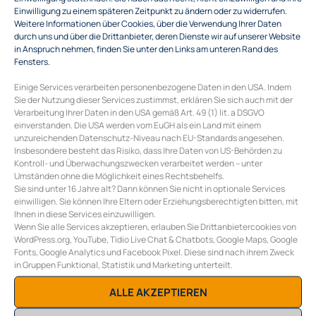
Einwilligung zu einem späteren Zeitpunkt zu ändern oder zu widerrufen.
Weitere Informationen über Cookies, über die Verwendung Ihrer Daten
durch uns und über die Drittanbieter, deren Dienste wir auf unserer Website
in Anspruch nehmen, finden Sie unter den Links am unteren Rand des
Fensters.
Einige Services verarbeiten personenbezogene Daten in den USA. Indem
Sie der Nutzung dieser Services zustimmst, erklären Sie sich auch mit der
Verarbeitung Ihrer Daten in den USA gemäß Art. 49 (1) lit. a DSGVO
einverstanden. Die USA werden vom EuGH als ein Land mit einem
unzureichenden Datenschutz-Niveau nach EU-Standards angesehen.
Insbesondere besteht das Risiko, dass Ihre Daten von US-Behörden zu
Kontroll- und Überwachungszwecken verarbeitet werden – unter
Umständen ohne die Möglichkeit eines Rechtsbehelfs.
Sie sind unter 16 Jahre alt? Dann können Sie nicht in optionale Services
einwilligen. Sie können Ihre Eltern oder Erziehungsberechtigten bitten, mit
Ihnen in diese Services einzuwilligen.
COLLECTIVE ENERGY GMBH
Wenn Sie alle Services akzeptieren, erlauben Sie Drittanbietercookies von
Burggasse 117/10
WordPress.org, YouTube, Tidio Live Chat & Chatbots, Google Maps, Google
A-1070 Wien
Fonts, Google Analytics und Facebook Pixel. Diese sind nach ihrem Zweck
in Gruppen Funktional, Statistik und Marketing unterteilt.
E
office@collective-energy.at
T
+43 (0) 1 311 28 01
ALLE AKZEPTIEREN