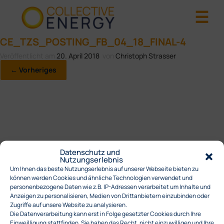
CE_TZS_POSTING_FB_04_18_FINAL-4
Veröffentlicht am
20. April 2018
von
Christoph Strasser
← Vorheriges
Datenschutz und
Nutzungserlebnis
Um Ihnen das beste Nutzungserlebnis auf unserer Webseite bieten zu
können werden Cookies und ähnliche Technologien verwendet und
personenbezogene Daten wie z.B. IP-Adressen verarbeitet um Inhalte und
Anzeigen zu personalisieren, Medien von Drittanbietern einzubinden oder
Zugriffe auf unsere Website zu analysieren.
Die Datenverarbeitung kann erst in Folge gesetzter Cookies durch Ihre
Einweilligung stattfinden. Sie haben das Recht, nicht einzuwilligen und Ihre