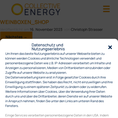
WEINBOXEN_SHOP
Veröffentlicht am
16. November 2023
von
Christoph Strasser
Nächstes →
Datenschutz und
Nutzungserlebnis
Um Ihnen das beste Nutzungserlebnis auf unserer Webseite bieten zu
können werden Cookies und ähnliche Technologien verwendet und
personenbezogene Daten wie z.B. IP-Adressen verarbeitet um Inhalte und
Anzeigen zu personalisieren, Medien von Drittanbietern einzubinden oder
Zugriffe auf unsere Website zu analysieren.
Die Datenverarbeitung kann erst in Folge gesetzter Cookies durch Ihre
Einweilligung stattfinden. Sie haben das Recht, nicht einzuwilligen und Ihre
Einwilligung zu einem späteren Zeitpunkt zu ändern oder zu widerrufen.
Weitere Informationen über Cookies, über die Verwendung Ihrer Daten
durch uns und über die Drittanbieter, deren Dienste wir auf unserer Website
in Anspruch nehmen, finden Sie unter den Links am unteren Rand des
Fensters.
Einige Services verarbeiten personenbezogene Daten in den USA. Indem