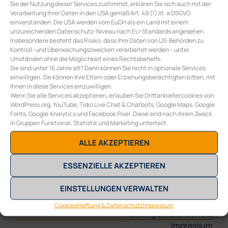
Sie der Nutzung dieser Services zustimmst, erklären Sie sich auch mit der
Verarbeitung Ihrer Daten in den USA gemäß Art. 49 (1) lit. a DSGVO
einverstanden. Die USA werden vom EuGH als ein Land mit einem
COLLECTIVE ENERGY GMBH
unzureichenden Datenschutz-Niveau nach EU-Standards angesehen.
Burggasse 117/10
Insbesondere besteht das Risiko, dass Ihre Daten von US-Behörden zu
A-1070 Wien
Kontroll- und Überwachungszwecken verarbeitet werden – unter
E
office@collective-energy.at
Umständen ohne die Möglichkeit eines Rechtsbehelfs.
T
+43 (0) 1 311 28 01
Sie sind unter 16 Jahre alt? Dann können Sie nicht in optionale Services
einwilligen. Sie können Ihre Eltern oder Erziehungsberechtigten bitten, mit
Ihnen in diese Services einzuwilligen.
Wenn Sie alle Services akzeptieren, erlauben Sie Drittanbietercookies von
WordPress.org, YouTube, Tidio Live Chat & Chatbots, Google Maps, Google
Fonts, Google Analytics und Facebook Pixel. Diese sind nach ihrem Zweck
in Gruppen Funktional, Statistik und Marketing unterteilt.
ALLE AKZEPTIEREN
ESSENZIELLE AKZEPTIEREN
EINSTELLUNGEN VERWALTEN
Sonnenanlage
Benutzer:innen-Konto
Cookies
Haftung & Datenschutz
Impressum
Haftung & Datenschutz
Impressum