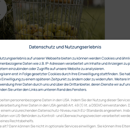
Datenschutz und Nutzungserlebnis
Nutzungserlebnis auf unserer Webseite bieten zu können werden Cookies und ähnl
enbezogene Daten wie z.B. IP-Adressen verarbeitet um Inhalte und Anzeigen zu p
etern einzubinden oder Zugriffe auf unsere Website zu analysieren.
 kann erst in Folge gesetzter Cookies durch Ihre Einweilligung stattfinden. Sie ha
e Einwilligung zu einem späteren Zeitpunkt zu ändern oder zu widerrufen. Weitere 
wendung Ihrer Daten durch uns und über die Drittanbieter, deren Dienste wir auf un
den Sie unter den Links am unteren Rand des Fensters.
rbeiten personenbezogene Daten in den USA. Indem Sie der Nutzung dieser Services
 Verarbeitung Ihrer Daten in den USA gemäß Art. 49 (1) lit. a DSGVO einverstanden.
it einem unzureichenden Datenschutz-Niveau nach EU-Standards angesehen. Ins
re Daten von US-Behörden zu Kontroll- und Überwachungszwecken verarbeitet werd
 eines Rechtsbehelfs.
re alt? Dann können Sie nicht in optionale Services einwilligen. Sie können Ihre Elter