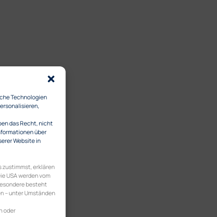
iche Technologien
ersonalisieren,
ben das Recht, nicht
Informationen über
serer Website in
 zustimmst, erklären
 Die USA werden vom
besondere besteht
en – unter Umständen
n oder