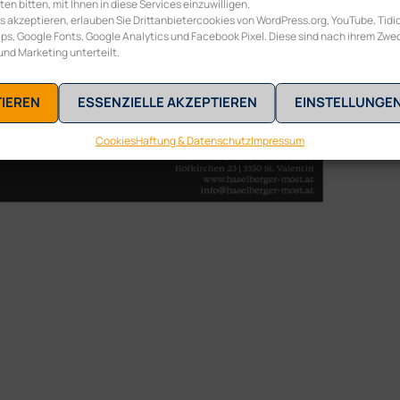
n bitten, mit Ihnen in diese Services einzuwilligen.
s akzeptieren, erlauben Sie Drittanbietercookies von WordPress.org, YouTube, Tidio
s, Google Fonts, Google Analytics und Facebook Pixel. Diese sind nach ihrem Zwe
 und Marketing unterteilt.
TIEREN
ESSENZIELLE AKZEPTIEREN
EINSTELLUNGE
Cookies
Haftung & Datenschutz
Impressum