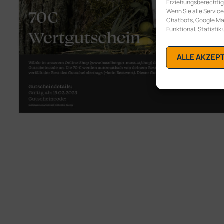
Erziehungsberechtigte
Wenn Sie alle Service
Chatbots, Google Map
Funktional, Statistik
ALLE AKZEP