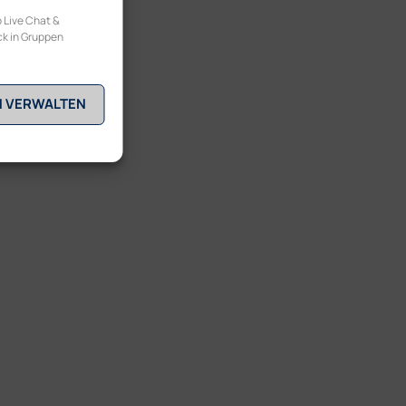
 Live Chat &
ck in Gruppen
N VERWALTEN