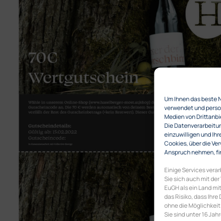
Um Ihnen das beste 
verwendet und person
Medien von Drittanbi
Die Datenverarbeitung
einzuwilligen und Ihr
Cookies, über die Ver
Anspruch nehmen, fin
Einige Services vera
Sie sich auch mit der
EuGH als ein Land m
das Risiko, dass Ih
ohne die Möglichkeit
Sie sind unter 16 Jah