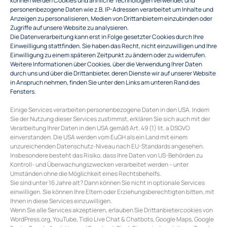
personenbezogene Daten wie z.B. IP-Adressen verarbeitet um Inhalte und
Anzeigen zu personalisieren, Medien von Drittanbietern einzubinden oder
Zugriffe auf unsere Website zu analysieren.
Die Datenverarbeitung kann erst in Folge gesetzter Cookies durch Ihre
Einweilligung stattfinden. Sie haben das Recht, nicht einzuwilligen und Ihre
Einwilligung zu einem späteren Zeitpunkt zu ändern oder zu widerrufen.
Weitere Informationen über Cookies, über die Verwendung Ihrer Daten
durch uns und über die Drittanbieter, deren Dienste wir auf unserer Website
in Anspruch nehmen, finden Sie unter den Links am unteren Rand des
Fensters.
Einige Services verarbeiten personenbezogene Daten in den USA. Indem
Sie der Nutzung dieser Services zustimmst, erklären Sie sich auch mit der
Verarbeitung Ihrer Daten in den USA gemäß Art. 49 (1) lit. a DSGVO
einverstanden. Die USA werden vom EuGH als ein Land mit einem
unzureichenden Datenschutz-Niveau nach EU-Standards angesehen.
Insbesondere besteht das Risiko, dass Ihre Daten von US-Behörden zu
Kontroll- und Überwachungszwecken verarbeitet werden – unter
Umständen ohne die Möglichkeit eines Rechtsbehelfs.
Sie sind unter 16 Jahre alt? Dann können Sie nicht in optionale Services
einwilligen. Sie können Ihre Eltern oder Erziehungsberechtigten bitten, mit
Ihnen in diese Services einzuwilligen.
Wenn Sie alle Services akzeptieren, erlauben Sie Drittanbietercookies von
WordPress.org, YouTube, Tidio Live Chat & Chatbots, Google Maps, Google