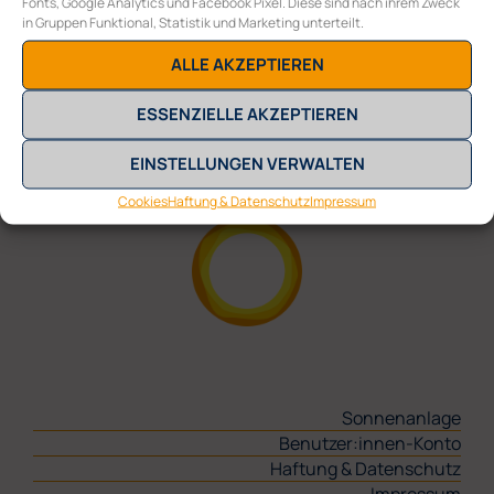
Fonts, Google Analytics und Facebook Pixel. Diese sind nach ihrem Zweck
in Gruppen Funktional, Statistik und Marketing unterteilt.
COLLECTIVE ENERGY GMBH
ALLE AKZEPTIEREN
Burggasse 117/10
A-1070 Wien
ESSENZIELLE AKZEPTIEREN
E
office@collective-energy.at
T
+43 (0) 1 311 28 01
EINSTELLUNGEN VERWALTEN
Cookies
Haftung & Datenschutz
Impressum
Sonnenanlage
Benutzer:innen-Konto
Haftung & Datenschutz