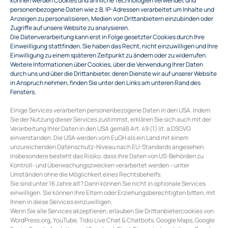
personenbezogene Daten wie z.B. IP-Adressen verarbeitet um Inhalte und
Anzeigen zu personalisieren, Medien von Drittanbietern einzubinden oder
Zugriffe auf unsere Website zu analysieren.
Die Datenverarbeitung kann erst in Folge gesetzter Cookies durch Ihre
Einweilligung stattfinden. Sie haben das Recht, nicht einzuwilligen und Ihre
Einwilligung zu einem späteren Zeitpunkt zu ändern oder zu widerrufen.
Weitere Informationen über Cookies, über die Verwendung Ihrer Daten
durch uns und über die Drittanbieter, deren Dienste wir auf unserer Website
in Anspruch nehmen, finden Sie unter den Links am unteren Rand des
Fensters.
Einige Services verarbeiten personenbezogene Daten in den USA. Indem
Sie der Nutzung dieser Services zustimmst, erklären Sie sich auch mit der
Verarbeitung Ihrer Daten in den USA gemäß Art. 49 (1) lit. a DSGVO
einverstanden. Die USA werden vom EuGH als ein Land mit einem
unzureichenden Datenschutz-Niveau nach EU-Standards angesehen.
Insbesondere besteht das Risiko, dass Ihre Daten von US-Behörden zu
Kontroll- und Überwachungszwecken verarbeitet werden – unter
Umständen ohne die Möglichkeit eines Rechtsbehelfs.
Sie sind unter 16 Jahre alt? Dann können Sie nicht in optionale Services
einwilligen. Sie können Ihre Eltern oder Erziehungsberechtigten bitten, mit
Ihnen in diese Services einzuwilligen.
Wenn Sie alle Services akzeptieren, erlauben Sie Drittanbietercookies von
WordPress.org, YouTube, Tidio Live Chat & Chatbots, Google Maps, Google