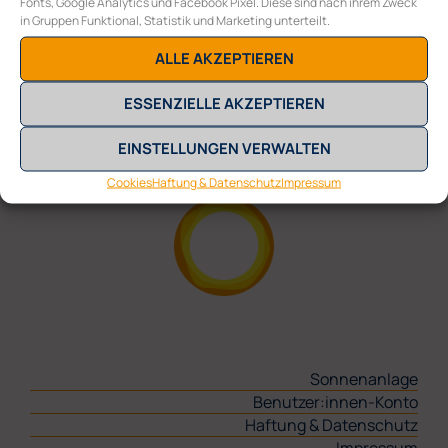
Fonts, Google Analytics und Facebook Pixel. Diese sind nach ihrem Zweck
in Gruppen Funktional, Statistik und Marketing unterteilt.
COLLECTIVE ENERGY GMBH
ALLE AKZEPTIEREN
Burggasse 117/10
A-1070 Wien
ESSENZIELLE AKZEPTIEREN
E
office@collective-energy.at
T
+43 (0) 1 311 28 01
EINSTELLUNGEN VERWALTEN
Cookies
Haftung & Datenschutz
Impressum
Sonnenanlage
Benutzer:innen-Konto
Haftung & Datenschutz