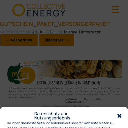
GUTSCHEIN_PAKET_VERSORGERPAKET
Veröffentlicht am
20. Juli 2021
von
Michael Hinterreiter
← Vorheriges
Nächstes →
Datenschutz und
Nutzungserlebnis
Um Ihnen das beste Nutzungserlebnis auf unserer Webseite bieten zu
können werden Cookies und ähnliche Technologien verwendet und