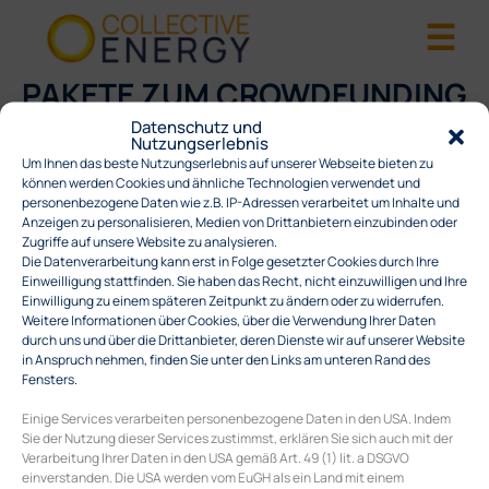
PAKETE ZUM CROWDFUNDING
SOLARGEMÜSE
Datenschutz und
Nutzungserlebnis
Um Ihnen das beste Nutzungserlebnis auf unserer Webseite bieten zu
können werden Cookies und ähnliche Technologien verwendet und
Menge im Textfeld einstellen, Wunschpaket(e) mit „In den
personenbezogene Daten wie z.B. IP-Adressen verarbeitet um Inhalte und
Warenkorb“ auswählen und mit „Warenkorb anzeigen“ zum
Anzeigen zu personalisieren, Medien von Drittanbietern einzubinden oder
nächsten Schritt gehen.
Zugriffe auf unsere Website zu analysieren.
Die Datenverarbeitung kann erst in Folge gesetzter Cookies durch Ihre
Einweilligung stattfinden. Sie haben das Recht, nicht einzuwilligen und Ihre
Es wurden keine Produkte gefunden, die Ihrer
Einwilligung zu einem späteren Zeitpunkt zu ändern oder zu widerrufen.
Auswahl entsprechen.
Weitere Informationen über Cookies, über die Verwendung Ihrer Daten
durch uns und über die Drittanbieter, deren Dienste wir auf unserer Website
in Anspruch nehmen, finden Sie unter den Links am unteren Rand des
Fensters.
COLLECTIVE ENERGY GMBH
Einige Services verarbeiten personenbezogene Daten in den USA. Indem
Burggasse 117/10
Sie der Nutzung dieser Services zustimmst, erklären Sie sich auch mit der
A-1070 Wien
Verarbeitung Ihrer Daten in den USA gemäß Art. 49 (1) lit. a DSGVO
einverstanden. Die USA werden vom EuGH als ein Land mit einem
E
office@collective-energy.at