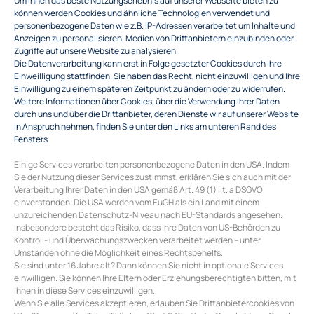
Um Ihnen das beste Nutzungserlebnis auf unserer Webseite bieten zu
mindestens 200 €
.
können werden Cookies und ähnliche Technologien verwendet und
personenbezogene Daten wie z.B. IP-Adressen verarbeitet um Inhalte und
Beispiel-Paket:
Anzeigen zu personalisieren, Medien von Drittanbietern einzubinden oder
Zugriffe auf unsere Website zu analysieren.
WEISS:
Muskateller 2017, Gemischter Satz 2016, GV
Die Datenverarbeitung kann erst in Folge gesetzter Cookies durch Ihre
Frischling 2017, GV Spielberg 2017, GV Hohenberg 2015,
Einweilligung stattfinden. Sie haben das Recht, nicht einzuwilligen und Ihre
Einwilligung zu einem späteren Zeitpunkt zu ändern oder zu widerrufen.
GV Eichen 2016.
Weitere Informationen über Cookies, über die Verwendung Ihrer Daten
ROT:
Zweigelt Reserve 2015, Zweigelt 2016, Cabernet
durch uns und über die Drittanbieter, deren Dienste wir auf unserer Website
in Anspruch nehmen, finden Sie unter den Links am unteren Rand des
2015, Merlot 2015, Frizzante Rosé „Leidenschaft“ 2017,
Fensters.
Rosé „Hexenspass“ 2017.
Einige Services verarbeiten personenbezogene Daten in den USA. Indem
GEMISCHT:
Muskateller 2017, Burgunder Reserve 2016,
Sie der Nutzung dieser Services zustimmst, erklären Sie sich auch mit der
GV Frischling 2017, Rosé „Hexenspass“ 2017, Cabernet
Verarbeitung Ihrer Daten in den USA gemäß Art. 49 (1) lit. a DSGVO
einverstanden. Die USA werden vom EuGH als ein Land mit einem
2015, Zweigelt Reserve 2015.
unzureichenden Datenschutz-Niveau nach EU-Standards angesehen.
Insbesondere besteht das Risiko, dass Ihre Daten von US-Behörden zu
WERTGUTSCHEINE:
Kontroll- und Überwachungszwecken verarbeitet werden – unter
Umständen ohne die Möglichkeit eines Rechtsbehelfs.
Sie sind unter 16 Jahre alt? Dann können Sie nicht in optionale Services
Kaufpreis 149 €
einwilligen. Sie können Ihre Eltern oder Erziehungsberechtigten bitten, mit
Ihnen in diese Services einzuwilligen.
Wenn Sie alle Services akzeptieren, erlauben Sie Drittanbietercookies von