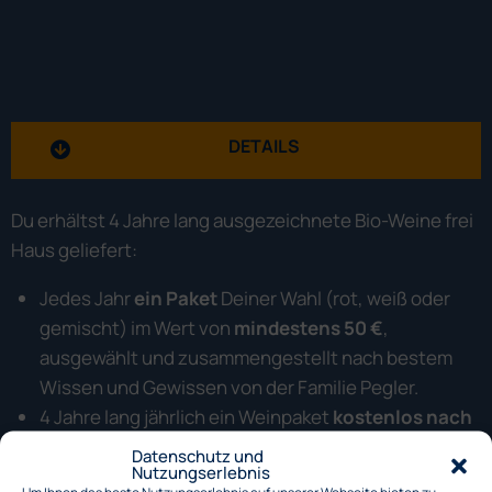
DETAILS
Du erhältst 4 Jahre lang ausgezeichnete Bio-Weine frei
Haus geliefert:
Jedes Jahr
ein Paket
Deiner Wahl (rot, weiß oder
gemischt) im Wert von
mindestens 50 €
,
ausgewählt und zusammengestellt nach bestem
Wissen und Gewissen von der Familie Pegler.
4 Jahre lang jährlich ein Weinpaket
kostenlos nach
Hause
geliefert.
Datenschutz und
Nutzungserlebnis
Ausgezeichnete Weine
im Gesamtwert von