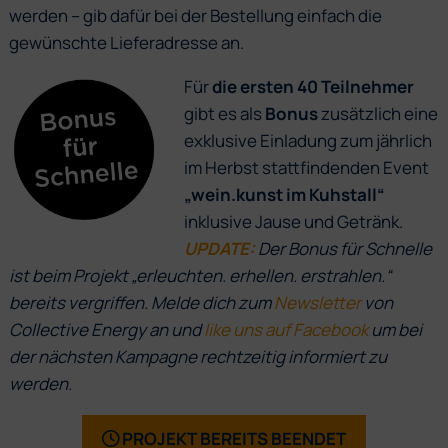
werden – gib dafür bei der Bestellung einfach die
gewünschte Lieferadresse an.
Für
die ersten 40 Teilnehmer
gibt es als
Bonus
zusätzlich eine
exklusive Einladung zum jährlich
im Herbst stattfindenden Event
„wein.kunst im Kuhstall“
inklusive Jause und Getränk.
UPDATE:
Der Bonus für Schnelle
ist beim Projekt „erleuchten. erhellen. erstrahlen.“
bereits vergriffen. Melde dich zum
Newsletter
von
Collective Energy an und
like uns auf Facebook
um bei
der nächsten Kampagne rechtzeitig informiert zu
werden.
PROJEKT BEREITS BEENDET