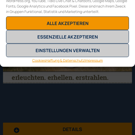
WordPress.org, YouTube, Tidio Live Chat & Chatbots, Google Maps, Google
Fonts, Google Analytics und Facebook Pixel. Diese sind nach ihrem Zweck
in Gruppen Funktional, Statistik und Marketing unterteilt.
ALLE AKZEPTIEREN
ESSENZIELLE AKZEPTIEREN
EINSTELLUNGEN VERWALTEN
Cookies
Haftung & Datenschutz
Impressum
DETAILS