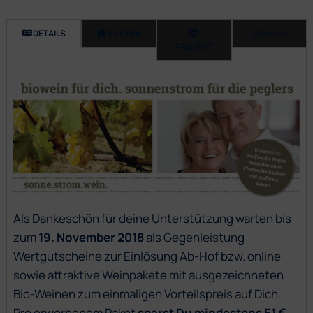
DETAILS
BETRIEB
MEHR
PROJEKT
Als Dankeschön für deine Unterstützung warten bis
zum
19. November 2018
als Gegenleistung
Wertgutscheine zur Einlösung Ab-Hof bzw. online
sowie attraktive Weinpakete mit ausgezeichneten
Bio-Weinen zum einmaligen Vorteilspreis auf Dich.
Pro erworbenem Paket
sparst Du mindestens 51 €
.