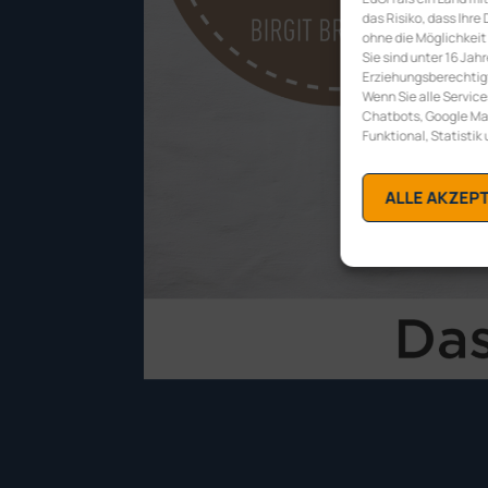
das Risiko, dass Ih
ohne die Möglichkeit
Sie sind unter 16 Jah
Erziehungsberechtigte
Wenn Sie alle Service
Chatbots, Google Map
Funktional, Statistik
ALLE AKZEP