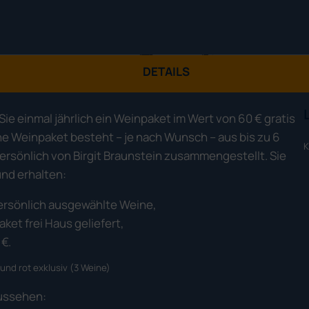
DETAILS
Sie einmal jährlich ein Weinpaket im Wert von 60 € gratis
he Weinpaket besteht – je nach Wunsch – aus bis zu 6
K
rsönlich von Birgit Braunstein zusammengestellt. Sie
nd erhalten:
 persönlich ausgewählte Weine,
aket frei Haus geliefert,
€.
und rot exklusiv (3 Weine)
aussehen: