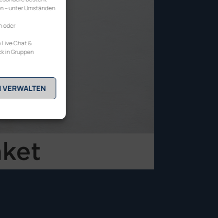
en – unter Umständen
n oder
 Live Chat &
ck in Gruppen
N VERWALTEN