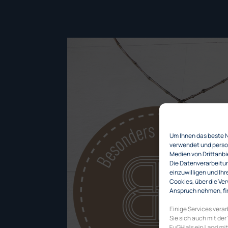
Um Ihnen das beste 
verwendet und person
Medien von Drittanbi
Die Datenverarbeitung
einzuwilligen und Ihr
Cookies, über die Ver
Anspruch nehmen, fin
Einige Services vera
Sie sich auch mit der
EuGH als ein Land m