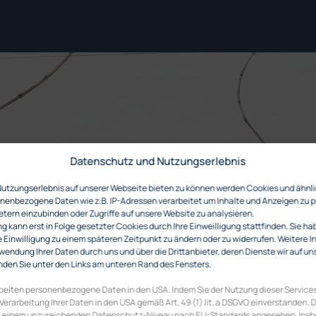
Datenschutz und Nutzungserlebnis
Nutzungserlebnis auf unserer Webseite bieten zu können werden Cookies und ähnl
enbezogene Daten wie z.B. IP-Adressen verarbeitet um Inhalte und Anzeigen zu p
etern einzubinden oder Zugriffe auf unsere Website zu analysieren.
 kann erst in Folge gesetzter Cookies durch Ihre Einweilligung stattfinden. Sie ha
e Einwilligung zu einem späteren Zeitpunkt zu ändern oder zu widerrufen. Weitere 
wendung Ihrer Daten durch uns und über die Drittanbieter, deren Dienste wir auf un
den Sie unter den Links am unteren Rand des Fensters.
rbeiten personenbezogene Daten in den USA. Indem Sie der Nutzung dieser Services
 Verarbeitung Ihrer Daten in den USA gemäß Art. 49 (1) lit. a DSGVO einverstanden.
it einem unzureichenden Datenschutz-Niveau nach EU-Standards angesehen. Ins