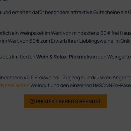
e
und erhalten dafür besonders attraktive Gutscheine als
ährlich ein Weinpaket im Wert von mindestens 60 € frei Haus 
e im Wert von 60 € zum Erwerb Ihrer Lieblingsweine im Onl
 des limitierten
Wein & Relax-Picknicks
in den Weingärten
ndestens 40 € Preisvorteil, Zugang zu exklusiven Angebo
-dynamischen
Weingut und den einzelnen BeSONNEn-Pakete
PROJEKT BEREITS BEENDET