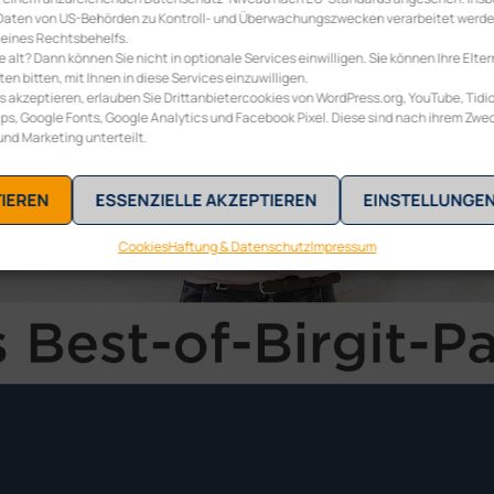
re Daten von US-Behörden zu Kontroll- und Überwachungszwecken verarbeitet werd
 eines Rechtsbehelfs.
re alt? Dann können Sie nicht in optionale Services einwilligen. Sie können Ihre Elter
n bitten, mit Ihnen in diese Services einzuwilligen.
s akzeptieren, erlauben Sie Drittanbietercookies von WordPress.org, YouTube, Tidio
s, Google Fonts, Google Analytics und Facebook Pixel. Diese sind nach ihrem Zwe
 und Marketing unterteilt.
TIEREN
ESSENZIELLE AKZEPTIEREN
EINSTELLUNGE
Cookies
Haftung & Datenschutz
Impressum