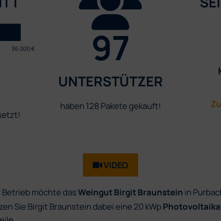
ITT
SEI
97
36.000 €
UNTERSTÜTZER
Zu
haben 128 Pakete gekauft!
setzt!
VIDEO
 Betrieb möchte das
Weingut Birgit Braunstein
in Purbac
n Sie Birgit Braunstein dabei eine 20 kWp
Photovoltaika
eile.