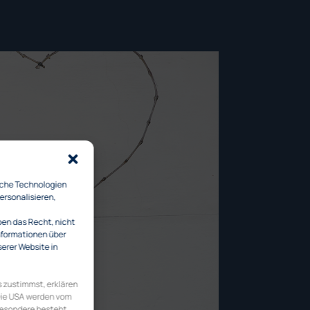
iche Technologien
ersonalisieren,
ben das Recht, nicht
Informationen über
serer Website in
 zustimmst, erklären
 Die USA werden vom
besondere besteht