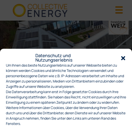
Datenschutz und
Nutzungserlebnis
Um Ihnen das beste Nutzungserlebnis auf unserer Webseite bieten zu
können werden Cookies und ähnliche Technologien verwendet und
CROWDFUNDING – WEIZ PLUS
personenbezogene Daten wie z.B. IP-Adressen verarbeitet um Inhalte und
Anzeigen zu personalisieren, Medien von Drittanbietern einzubinden oder
Zugriffe auf unsere Website zu analysieren.
Die Datenverarbeitung kann erst in Folge gesetzter Cookies durch Ihre
Veröffentlicht in .
Einweilligung stattfinden. Sie haben das Recht, nicht einzuwilligen und Ihre
Einwilligung zu einem späteren Zeitpunkt zu ändern oder zu widerrufen.
Weitere Informationen über Cookies, über die Verwendung Ihrer Daten
durch uns und über die Drittanbieter, deren Dienste wir auf unserer Website
in Anspruch nehmen, finden Sie unter den Links am unteren Rand des
BEITRAGSNAVIGATION
CEOS FOR FUTURE
→
Fensters.