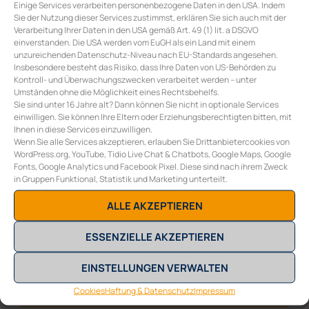
Einige Services verarbeiten personenbezogene Daten in den USA. Indem
Sie der Nutzung dieser Services zustimmst, erklären Sie sich auch mit der
Verarbeitung Ihrer Daten in den USA gemäß Art. 49 (1) lit. a DSGVO
einverstanden. Die USA werden vom EuGH als ein Land mit einem
unzureichenden Datenschutz-Niveau nach EU-Standards angesehen.
COLLECTIVE ENERGY GMBH
Insbesondere besteht das Risiko, dass Ihre Daten von US-Behörden zu
Burggasse 117/10
Kontroll- und Überwachungszwecken verarbeitet werden – unter
A-1070 Wien
Umständen ohne die Möglichkeit eines Rechtsbehelfs.
E
office@collective-energy.at
Sie sind unter 16 Jahre alt? Dann können Sie nicht in optionale Services
T
+43 (0) 1 311 28 01
einwilligen. Sie können Ihre Eltern oder Erziehungsberechtigten bitten, mit
Ihnen in diese Services einzuwilligen.
Wenn Sie alle Services akzeptieren, erlauben Sie Drittanbietercookies von
WordPress.org, YouTube, Tidio Live Chat & Chatbots, Google Maps, Google
Fonts, Google Analytics und Facebook Pixel. Diese sind nach ihrem Zweck
in Gruppen Funktional, Statistik und Marketing unterteilt.
ALLE AKZEPTIEREN
ESSENZIELLE AKZEPTIEREN
EINSTELLUNGEN VERWALTEN
Sonnenanlage
Cookies
Haftung & Datenschutz
Impressum
Benutzer:innen-Konto