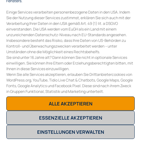
Fensters.
WEIX St. Valentin Infoabend
→
Einige Services verarbeiten personenbezogene Daten in den USA. Indem
Sie der Nutzung dieser Services zustimmst, erklären Sie sich auch mit der
Verarbeitung Ihrer Daten in den USA gemäß Art. 49 (1) lit. a DSGVO
einverstanden. Die USA werden vom EuGH als ein Land mit einem
unzureichenden Datenschutz-Niveau nach EU-Standards angesehen.
Insbesondere besteht das Risiko, dass Ihre Daten von US-Behörden zu
Kontroll- und Überwachungszwecken verarbeitet werden – unter
COLLECTIVE ENERGY GMBH
Burggasse 117/10
Umständen ohne die Möglichkeit eines Rechtsbehelfs.
A-1070 Wien
Sie sind unter 16 Jahre alt? Dann können Sie nicht in optionale Services
einwilligen. Sie können Ihre Eltern oder Erziehungsberechtigten bitten, mit
E
office@collective-energy.at
Ihnen in diese Services einzuwilligen.
T
+43 (0) 1 311 28 01
Wenn Sie alle Services akzeptieren, erlauben Sie Drittanbietercookies von
WordPress.org, YouTube, Tidio Live Chat & Chatbots, Google Maps, Google
Fonts, Google Analytics und Facebook Pixel. Diese sind nach ihrem Zweck
in Gruppen Funktional, Statistik und Marketing unterteilt.
ALLE AKZEPTIEREN
ESSENZIELLE AKZEPTIEREN
EINSTELLUNGEN VERWALTEN