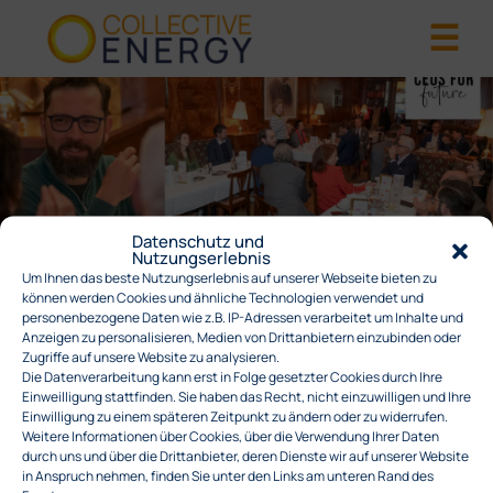
Datenschutz und
Nutzungserlebnis
Um Ihnen das beste Nutzungserlebnis auf unserer Webseite bieten zu
CEOS FOR FUTURE
können werden Cookies und ähnliche Technologien verwendet und
personenbezogene Daten wie z.B. IP-Adressen verarbeitet um Inhalte und
Anzeigen zu personalisieren, Medien von Drittanbietern einzubinden oder
Zugriffe auf unsere Website zu analysieren.
Veröffentlicht in .
Die Datenverarbeitung kann erst in Folge gesetzter Cookies durch Ihre
Einweilligung stattfinden. Sie haben das Recht, nicht einzuwilligen und Ihre
Einwilligung zu einem späteren Zeitpunkt zu ändern oder zu widerrufen.
Weitere Informationen über Cookies, über die Verwendung Ihrer Daten
BEITRAGSNAVIGATION
durch uns und über die Drittanbieter, deren Dienste wir auf unserer Website
←
CEOS FOR FUTURE
in Anspruch nehmen, finden Sie unter den Links am unteren Rand des