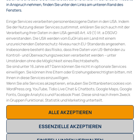
Veröffentlicht in .
in Anspruch nehmen, finden Sie unter den Links am unteren Rand des
Fensters.
Einige Services verarbeiten personenbezogene Daten in den USA. Indem
BEITRAGSNAVIGATION
Sie der Nutzung dieser Services zustimmst, erklären Sie sich auch mit der
←
RechnungDorfschmiede
Verarbeitung Ihrer Daten in den USA gemäß Art. 49 (1) lit. a DSGVO
einverstanden. Die USA werden vom EuGH als ein Land mit einem
unzureichenden Datenschutz-Niveau nach EU-Standards angesehen.
Insbesondere besteht das Risiko, dass Ihre Daten von US-Behörden zu
Kontroll- und Überwachungszwecken verarbeitet werden – unter
Umständen ohne die Möglichkeit eines Rechtsbehelfs.
COLLECTIVE ENERGY GMBH
Sie sind unter 16 Jahre alt? Dann können Sie nicht in optionale Services
Burggasse 117/10
einwilligen. Sie können Ihre Eltern oder Erziehungsberechtigten bitten, mit
A-1070 Wien
Ihnen in diese Services einzuwilligen.
Wenn Sie alle Services akzeptieren, erlauben Sie Drittanbietercookies von
E
office@collective-energy.at
WordPress.org, YouTube, Tidio Live Chat & Chatbots, Google Maps, Google
T
+43 (0) 1 311 28 01
Fonts, Google Analytics und Facebook Pixel. Diese sind nach ihrem Zweck
in Gruppen Funktional, Statistik und Marketing unterteilt.
ALLE AKZEPTIEREN
ESSENZIELLE AKZEPTIEREN