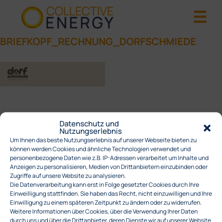
BRIEFKOPF_RECHNUNG_DORFSCHMIEDE
Datenschutz und
Nutzungserlebnis
Um Ihnen das beste Nutzungserlebnis auf unserer Webseite bieten zu
können werden Cookies und ähnliche Technologien verwendet und
personenbezogene Daten wie z.B. IP-Adressen verarbeitet um Inhalte und
Anzeigen zu personalisieren, Medien von Drittanbietern einzubinden oder
Zugriffe auf unsere Website zu analysieren.
Die Datenverarbeitung kann erst in Folge gesetzter Cookies durch Ihre
Einweilligung stattfinden. Sie haben das Recht, nicht einzuwilligen und Ihre
Einwilligung zu einem späteren Zeitpunkt zu ändern oder zu widerrufen.
Weitere Informationen über Cookies, über die Verwendung Ihrer Daten
durch uns und über die Drittanbieter, deren Dienste wir auf unserer Website